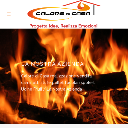
LA NOSTRA AZIENDA
Calore di Casa realizzazione vendita
caminetti stufe pellet focolari spolert
Udine Friuli
/
La Nostra Azienda