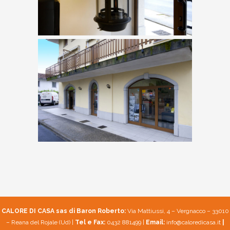
CALORE DI CASA sas di Baron Roberto:
Via Mattiussi, 4 – Vergnacco – 33010
– Reana del Rojale (Ud) |
Tel e Fax:
0432 881499 |
Email:
info@caloredicasa.it
|